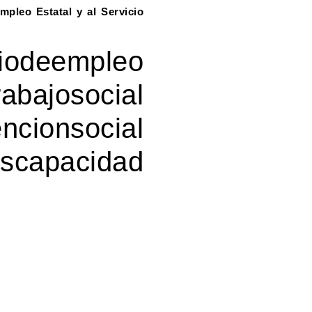
mpleo Estatal y al Servicio
deempleo
ajosocial
onsocial
capacidad