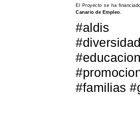
El Proyecto se ha financiad
Canario de Empleo
.
#aldis 
#diversi
#educac
#promoci
#familias #