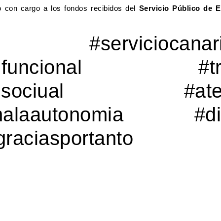
o con cargo a los fondos recibidos del
Servicio Público de E
#serviciocanario
dadfuncional #trab
ionsociual #atenci
onalaautonomia #dis
graciasportanto